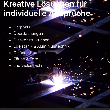
Kreative Lösungen für
individuelle Ansprüche
Carports
Überdachungen
Glaskonstruktionen
Edelstahl- & Aluminiumtechnik
Geländerbau
Zäune & Tore
und vieles mehr